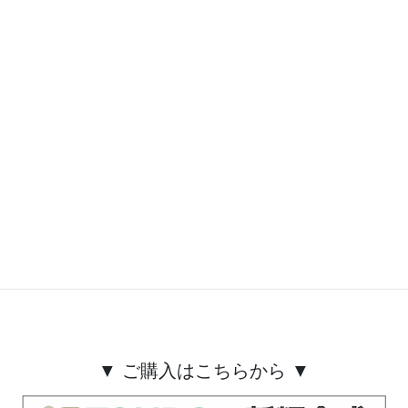
商品詳細
サイズ：
45L/27×44×56㎝、適応ポリ袋サイズ/口幅65×高さ
80㎝以上
33L/25×41×48㎝、適応ポリ袋サイズ/口幅60×高さ
77㎝以上
カラー：ブラック、ホワイト
材質：本体他/ポリプロピレン、パッキン/シリコー
ンゴム
日本製
▼ ご購入はこちらから ▼