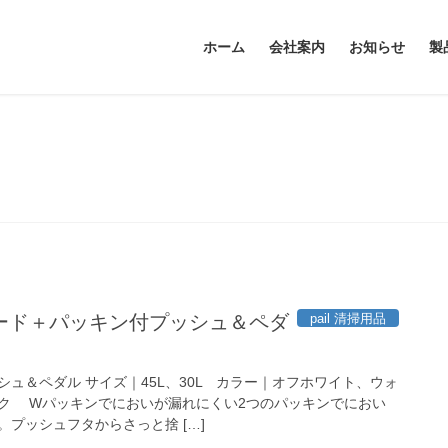
ホーム
会社案内
お知らせ
製
セピアブラック
pail 清掃用品
ード＋パッキン付プッシュ＆ペダ
ュ＆ペダル サイズ｜45L、30L カラー｜オフホワイト、ウォ
ク Wパッキンでにおいが漏れにくい2つのパッキンでにおい
プッシュフタからさっと捨 […]