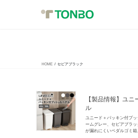
コ
ナ
ン
ビ
テ
ゲ
ン
ー
ツ
シ
へ
ョ
ス
ン
キ
に
ッ
移
HOME
セピアブラック
プ
動
【製品情報】ユニ
ル
ユニード＋パッキン付プッシ
ームグレー、セピアブラッ
が漏れにくいペダルゴミ箱。